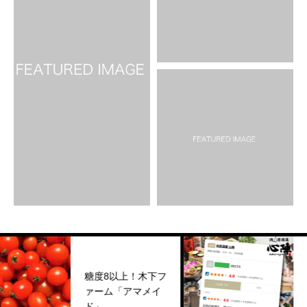
糖度8以上！木下フ
お
ァーム「アマメイ
い
ド」
し