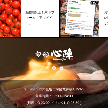
糖度8以上！木下フ
お客様
ァーム「アマメイ
い口コ
ド」
した！
〒590-0972大阪堺市堺区竜神橋町2-3-1
営業時間：17:00～24:00
(料理L.O.23:00 ドリンクL.O.23:30 )