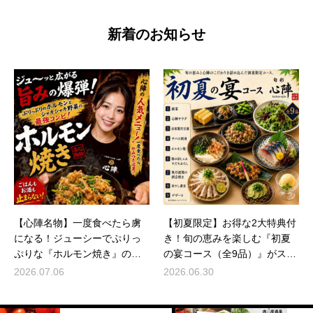
新着のお知らせ
【心陣名物】一度食べたら虜
【初夏限定】お得な2大特典付
になる！ジューシーでぷりっ
き！旬の恵みを楽しむ『初夏
ぷりな『ホルモン焼き』のご
の宴コース（全9品）』がスタ
紹介🔥お酒もご飯も止まらな
ート！【ご宴会・お集まり
2026.07.06
2026.06.30
い！
に】