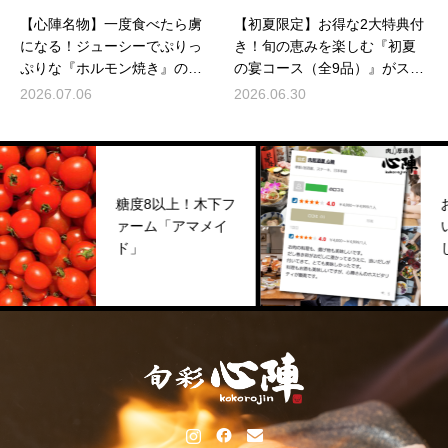
【心陣名物】一度食べたら虜
【初夏限定】お得な2大特典付
になる！ジューシーでぷりっ
き！旬の恵みを楽しむ『初夏
ぷりな『ホルモン焼き』のご
の宴コース（全9品）』がスタ
紹介🔥お酒もご飯も止まらな
ート！【ご宴会・お集まり
2026.07.06
2026.06.30
い！
に】
糖度8以上！木下フ
お客
ァーム「アマメイ
い口
ド」
した