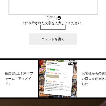
上に表示された文字を入力してください。
糖度8以上！木下フ
お客様からの嬉し
ァーム「アマメイ
い口コミが届きま
ド」
した！