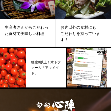
生産者さんからこだわっ
お肉以外の食材にも
た食材で美味しい料理
こだわりを持っていま
す！
糖度8以上！木下フ
お
ァーム「アマメイ
い
ド」
し