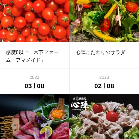
糖度8以上！木下ファー
心陣こだわりのサラダ
ム「アマメイド」
2023
2023
03
08
02
08