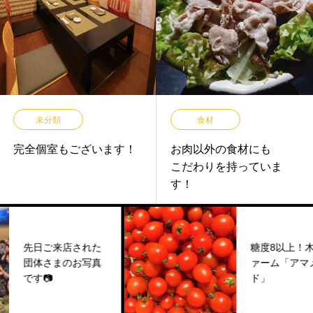
未分類
食材
完全個室もございます！
お肉以外の食材にも
こだわりを持っていま
す！
先日ご来店された
糖度8以上！木下
団体さまのお写真
ァーム「アマメ
です📷
ド」